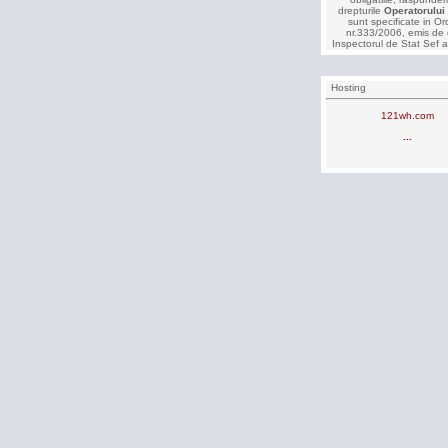
drepturile
Operatorului
sunt specificate in Or
nr.333/2006, emis de 
Inspectorul de Stat Sef a
Hosting
121wh.com
...