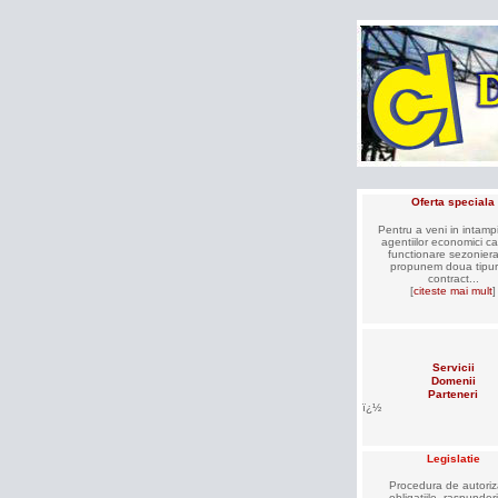
Oferta speciala
Pentru a veni in intamp
agentiilor economici c
functionare sezoniera
propunem doua tipur
contract...
[
citeste mai mult
]
Servicii
Domenii
Parteneri
ï¿½
Legislatie
Procedura de autoriz
obligatiile, raspunderi