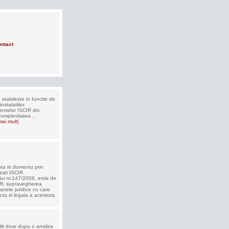
ntact
e stabileste in functie de
nstalatiilor
ntelor ISCIR din
omplexitatea ...
mai mult
]
ta in domeniu prin
zati ISCIR.
lui nr.147/2006, emis de
CIR, supravegherea
nele juridice cu care
cta si legala a acestora
ilit doar dupa o analiza