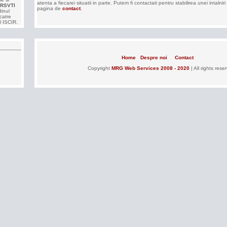
atenta a fiecarei situatii in parte. Putem fi contactati pentru stabilirea unei intalnir
 RSVTI
pagina de
contact
.
dinul
catre
l ISCIR.
Home
Despre noi
Contact
Copyright
MRG Web Services
2008 - 2020
| All rights rese