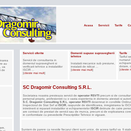
Acasa
Servicii
Tarife
Co
Servicii oferite
Domenii supuse supravegherii
Tarife
tehnice
Tariful s
numarul i
Servicii de consultanta in
inarea
echipame
domeniul supravegherii si
Instalatii mecanice sub presiune,
are au
dotare, c
verificarii tehnice a instalatiilor
instalatii de ridicat ...
, va
[
citeste 
ISCIR ...
[
citeste mai mult
]
i de
[
citeste mai mult
]
SC Dragomir Consulting S.R.L.
Societatea noastra presteaza servicii de
operator RSVTI
precum si de consultan
personal propriu, profesionisti cu o vasta experienta in domeniu atestati si autori
S.C. Dragomir Consulting S.R.L.
operator RSVTI
desemnat in conditiile Ordinu
Inspectorul de Stat Sef al
ISCIR
, raspunde de identificarea, inregistrarea la IS
intretinerii si repararii instalatiilor si echipamentelor
ISCIR
detinute de catre persoa
are contract de prestari de servicii sau de munca, precum si de exploatarea core
in conformitate cu prevederile Prescriptiilor Tehnice in vigoare.
are,
Suntem de parere ca nevoile fiecarui client sunt unice, de aceea tariful va fi stab
le si